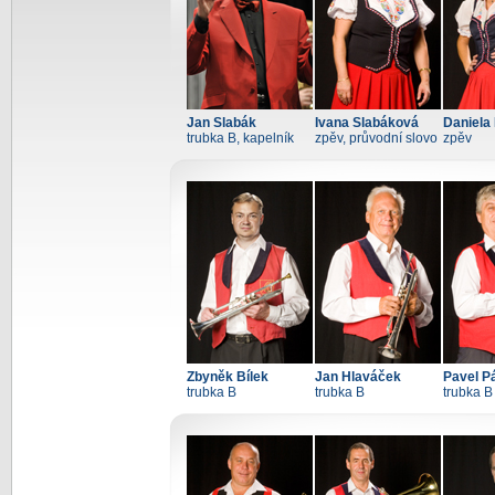
Jan Slabák
Ivana Slabáková
Daniela
trubka B, kapelník
zpěv, průvodní slovo
zpěv
Zbyněk Bílek
Jan Hlaváček
Pavel P
trubka B
trubka B
trubka B