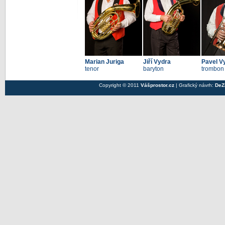
Marian Juriga
Jiří Vydra
Pavel V
tenor
baryton
trombon
Copyright © 2011
Vášprostor.cz
| Grafický návrh:
DeZ