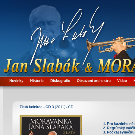
Novinky
Historie
Diskografie
Obsazení orchestru
Video
Zlatá kolekce - CD 3
(2011) / CD
Pro každého ně
Regrútský valčí
Počkaj synečku