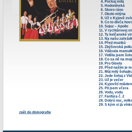
Počkaj milá
Hodonínská
Skoro ráno
Okolo mlýna
Už v Kyjově zvón
Co to dívča hovo
Sojuz – Apollo
V rychtárovej st
Ty kelčanské vi
Na našu zahrád
Před muzikú
Zbýšovská polk
Vdávala mamul
Viděla jsem šoh
Co sa ně na moje
Pro Giselu
Před naším je m
Můj milý šohajk
Jede šohaj z Ví
Už je večer
Kyjovští mláden
Pil jsem včera
Vodu, vodu
Fanfára č. 2
Dobrú noc, milk
S kým si já vín
zpět do diskografie