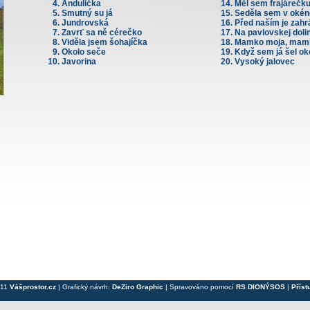
Andulička
Měl sem frajárečk
Smutný su já
Seděla sem v oké
Jundrovská
Před naším je zah
Zavrť sa ně cérečko
Na pavlovskej doli
Viděla jsem šohajíčka
Mamko moja, mam
Okolo seče
Když sem já šel ok
Javorina
Vysoký jalovec
011
Vášprostor.cz
| Grafický návrh:
DeZiro Graphic
| Spravováno pomocí
RS DIONÝSOS
|
Příst