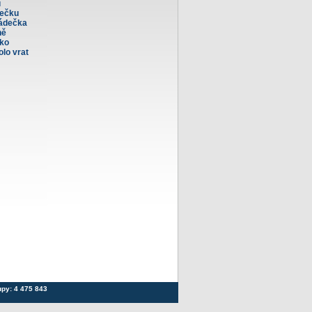
u
nečku
rádečka
ně
ko
olo vrat
upy: 4 475 843