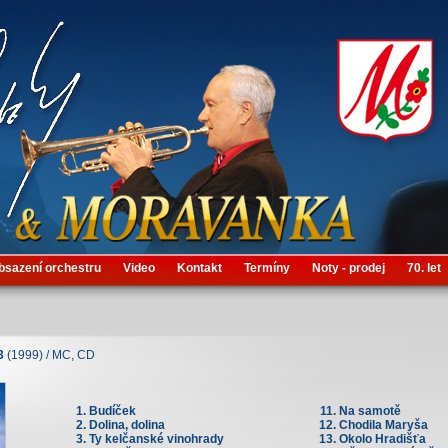
bsazení orchestru
Video
Kontakt
Termíny
Noty - prodej
70. let
3
(1999) / MC, CD
Budíček
Na samotě
Dolina, dolina
Chodila Maryša
Ty kelčanské vinohrady
Okolo Hradišťa