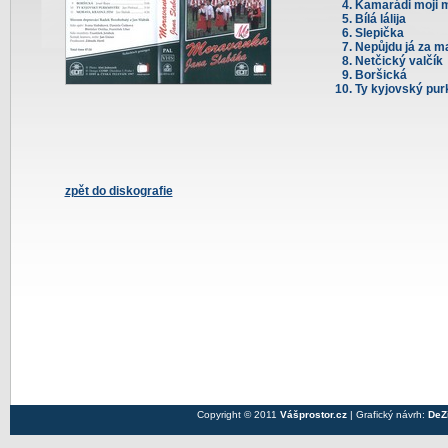
Kamarádi moji m
Bílá lálija
Slepička
Nepůjdu já za m
Netčický valčík
Boršická
Ty kyjovský pur
zpět do diskografie
Copyright © 2011
Vášprostor.cz
| Grafický návrh:
DeZ