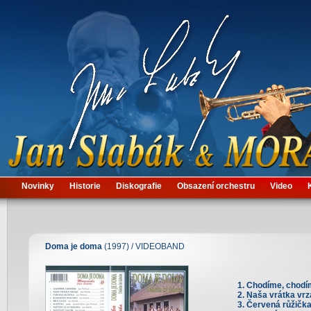
Novinky
Historie
Diskografie
Obsazení orchestru
Video
Doma je doma
(1997) / VIDEOBAND
Chodíme, chodí
Naša vrátka vrz
Červená růžičk