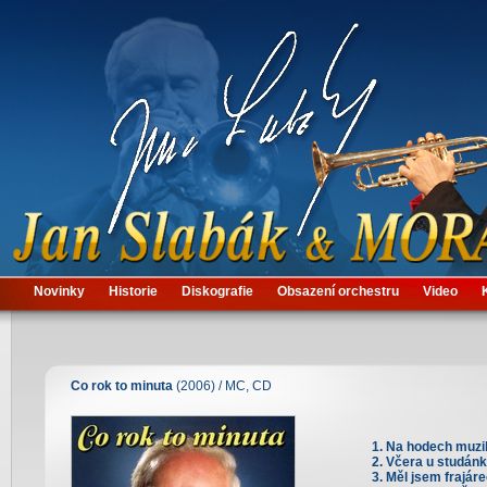
Novinky
Historie
Diskografie
Obsazení orchestru
Video
Co rok to minuta
(2006) / MC, CD
Na hodech muzi
Včera u studán
Měl jsem frajár