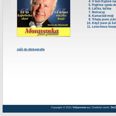
V tem Kyjově na
Pojďme spolu do
Lúčka, lučina
Netrucuj
Kamarádi moji
Trhala jsem zrán
Když jsem já šel
Letochova hosp
zpět do diskografie
Copyright © 2011
Vášprostor.cz
| Grafický návrh:
DeZ